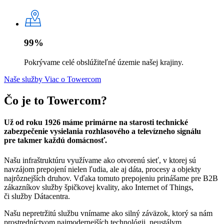
99%
Pokrývame celé obslúžiteľné územie našej krajiny.
Naše služby
Viac o Towercom
Čo je to Towercom?
Už od roku 1926 máme primárne na starosti technické
zabezpečenie vysielania rozhlasového a televízneho signálu
pre takmer každú domácnosť.
Našu infraštruktúru využívame ako otvorenú sieť, v ktorej sú
navzájom prepojení nielen ľudia, ale aj dáta, procesy a objekty
najrôznejších druhov. Vďaka tomuto prepojeniu prinášame pre B2B
zákazníkov služby špičkovej kvality, ako Internet of Things,
či služby Dátacentra.
Našu nepretržitú službu vnímame ako silný záväzok, ktorý sa nám
prostredníctvom najmodernejších technológii, neustálym