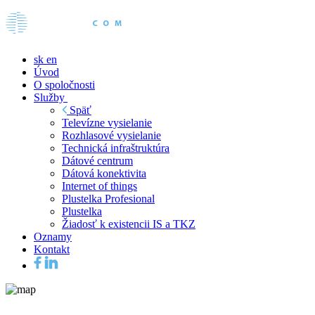
sk
en
Úvod
O spoločnosti
Služby
Späť
Televízne vysielanie
Rozhlasové vysielanie
Technická infraštruktúra
Dátové centrum
Dátová konektivita
Internet of things
Plustelka Profesional
Plustelka
Žiadosť k existencii IS a TKZ
Oznamy
Kontakt