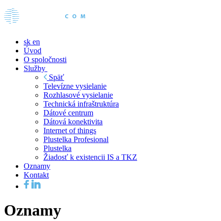
sk
en
Úvod
O spoločnosti
Služby
Späť
Televízne vysielanie
Rozhlasové vysielanie
Technická infraštruktúra
Dátové centrum
Dátová konektivita
Internet of things
Plustelka Profesional
Plustelka
Žiadosť k existencii IS a TKZ
Oznamy
Kontakt
Oznamy